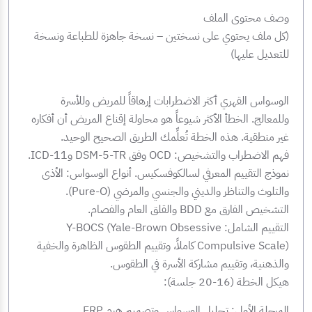
وصف محتوى الملف
(كل ملف يحتوي على نسختين – نسخة جاهزة للطباعة ونسخة
للتعديل عليها)
الوسواس القهري أكثر الاضطرابات إرهاقاً للمريض وللأسرة
وللمعالج. الخطأ الأكثر شيوعاً هو محاولة إقناع المريض أن أفكاره
غير منطقية. هذه الخطة تُعلِّمك الطريق الصحيح الوحيد.
فهم الاضطراب والتشخيص: OCD وفق DSM-5-TR وICD-11.
نموذج التقييم المعرفي لسالكوفسكيس. أنواع الوسواس: الأذى
والتلوث والتناظر والديني والجنسي والمرضي (Pure-O).
التشخيص الفارق مع BDD والقلق العام والفصام.
التقييم الشامل: Y-BOCS (Yale-Brown Obsessive
Compulsive Scale) كاملاً، وتقييم الطقوس الظاهرة والخفية
والذهنية، وتقييم مشاركة الأسرة في الطقوس.
هيكل الخطة (16-20 جلسة):
المرحلة الأولى: تحليل الوسواس وتصميم هرم ERP.