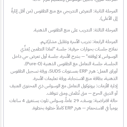
المرحلة الثانية: التعرض التدريجي مع منع الطقوس (من أقل إثارةً
إلى الأعلى).
المرحلة الثالثة: التدريب على منع الطقوس الذهنية.
المرحلة الرابعة: تدريب الأسرة وتقليل مشاركتهم.
نماذج جلسات بحوارات حرفية: جلسة "لماذا التطمين يُغذِّي
الوسواس لا يُوقفه" — بشرح الأسرة، جلسة أول تعرض حي داخل
الجلسة، جلسة التعامل مع الطقوس الذهنية (Pure-O).
أوراق العمل: هرم ERP بمستويات SUDS، ورقة تسجيل الطقوس
الذهنية، بطاقة منع الاستجابة، ورقة تعليمات الأسرة.
إدارة الأزمات: بروتوكول التعامل مع الوسواس ذي المحتوى العنيف
أو الديني الحرج — متى تُطمئن ومتى تتوقف.
حالة افتراضية: يوسف، 29 عاماً، وسواس تلوث يستغرق 4 ساعات
يومياً في الاستحمام — هرم ERP كاملاً خطوة بخطوة.