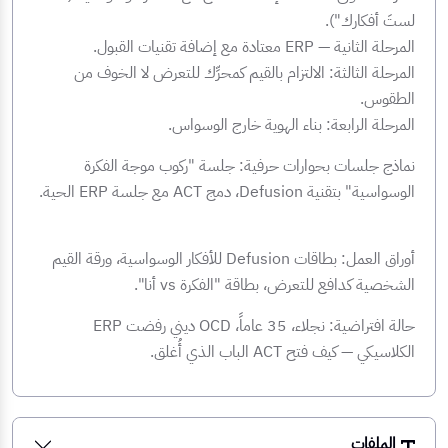
لستَ أفكارك").
المرحلة الثانية — ERP معتادة مع إضافة تقنيات القبول.
المرحلة الثالثة: الالتزام بالقيم كمحرِّك للتعرض لا الخوف من
الطقوس.
المرحلة الرابعة: بناء الهوية خارج الوسواس.
نماذج جلسات بحوارات حرفية: جلسة "ركوب موجة الفكرة
الوسواسية" بتقنية Defusion، دمج ACT مع جلسة ERP الحية.
أوراق العمل: بطاقات Defusion للأفكار الوسواسية، ورقة القيم
الشخصية كدافع للتعرض، بطاقة "الفكرة vs أنا".
حالة افتراضية: نجلاء، 35 عاماً، OCD ديني رفضت ERP
الكلاسيكي — كيف فتح ACT الباب الذي أُغلق.
الملفات