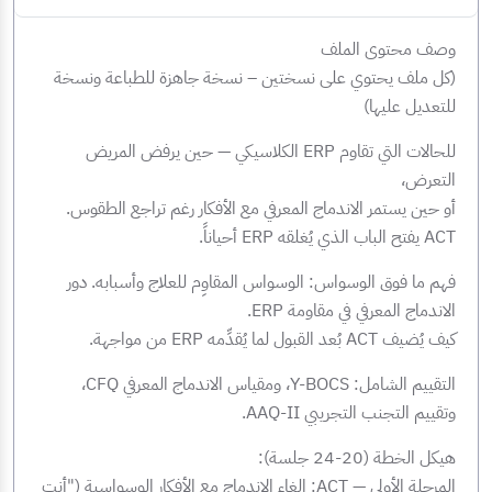
وصف محتوى الملف
(كل ملف يحتوي على نسختين – نسخة جاهزة للطباعة ونسخة
للتعديل عليها)
للحالات التي تقاوم ERP الكلاسيكي — حين يرفض المريض
التعرض،
أو حين يستمر الاندماج المعرفي مع الأفكار رغم تراجع الطقوس.
ACT يفتح الباب الذي يُغلقه ERP أحياناً.
فهم ما فوق الوسواس: الوسواس المقاوِم للعلاج وأسبابه. دور
الاندماج المعرفي في مقاومة ERP.
كيف يُضيف ACT بُعد القبول لما يُقدِّمه ERP من مواجهة.
التقييم الشامل: Y-BOCS، ومقياس الاندماج المعرفي CFQ،
وتقييم التجنب التجريبي AAQ-II.
هيكل الخطة (20-24 جلسة):
المرحلة الأولى — ACT: إلغاء الاندماج مع الأفكار الوسواسية ("أنت