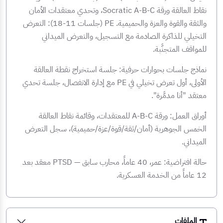
نقاط العالقة ورقة Socratic A-B-C، وتحدي معتقدات الأمان
والثقة والقوة والعزة والحميمية. PE (جلسات 11-18): التعرض
التخيلي للذاكرة الصادمة مع التسجيل، والتعرض الميداني
للمواقف المتجنَّبة.
نماذج جلسات بحوارات حرفية: جلسة استخراج نقطة العالقة
الأولى، أول تعرض تخيلي في PE مع إدارة الانفصال، جلسة تحدي
معتقد "أنا مدمَّرة".
أوراق العمل: ورقة A-B-C للمعتقدات، وقائمة نقاط العالقة
الخمس الجوهرية (أمان/ثقة/قوة/عزة/حميمية)، سجل التعرض
الميداني.
حالة افتراضية: عمر، 40 عاماً، محارب سابق — PTSD معقد بعد
12 عاماً من الخدمة العسكرية.
الملفات