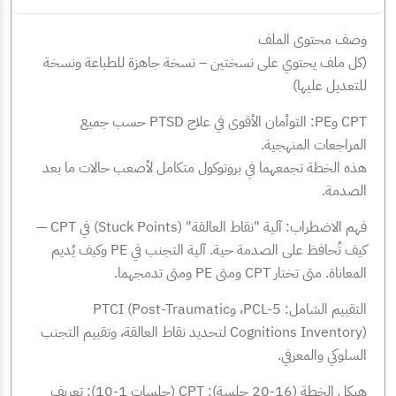
وصف محتوى الملف
(كل ملف يحتوي على نسختين – نسخة جاهزة للطباعة ونسخة
للتعديل عليها)
CPT وPE: التوأمان الأقوى في علاج PTSD حسب جميع
المراجعات المنهجية.
هذه الخطة تجمعهما في بروتوكول متكامل لأصعب حالات ما بعد
الصدمة.
فهم الاضطراب: آلية "نقاط العالقة" (Stuck Points) في CPT —
كيف تُحافظ على الصدمة حية. آلية التجنب في PE وكيف يُديم
المعاناة. متى تختار CPT ومتى PE ومتى تدمجهما.
التقييم الشامل: PCL-5، وPTCI (Post-Traumatic
Cognitions Inventory) لتحديد نقاط العالقة، وتقييم التجنب
السلوكي والمعرفي.
هيكل الخطة (16-20 جلسة): CPT (جلسات 1-10): تعريف