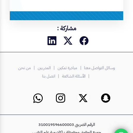
مشاركة :
وسائل التواصل معنا |
مبادرة تمكين
| المدربين
| من نحن
| الأسئلة الشائعة
| اتصل بنا
الرقم الضريبي 310019596600003
جميع الحقوق محفوظة - اكاديمية علم النفس