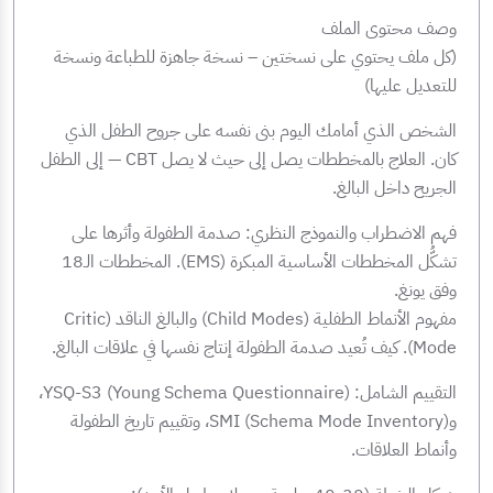
وصف محتوى الملف
(كل ملف يحتوي على نسختين – نسخة جاهزة للطباعة ونسخة
للتعديل عليها)
الشخص الذي أمامك اليوم بنى نفسه على جروح الطفل الذي
كان. العلاج بالمخططات يصل إلى حيث لا يصل CBT — إلى الطفل
الجريح داخل البالغ.
فهم الاضطراب والنموذج النظري: صدمة الطفولة وأثرها على
تشكُّل المخططات الأساسية المبكرة (EMS). المخططات الـ18
وفق يونغ.
مفهوم الأنماط الطفلية (Child Modes) والبالغ الناقد (Critic
Mode). كيف تُعيد صدمة الطفولة إنتاج نفسها في علاقات البالغ.
التقييم الشامل: YSQ-S3 (Young Schema Questionnaire)،
وSMI (Schema Mode Inventory)، وتقييم تاريخ الطفولة
وأنماط العلاقات.