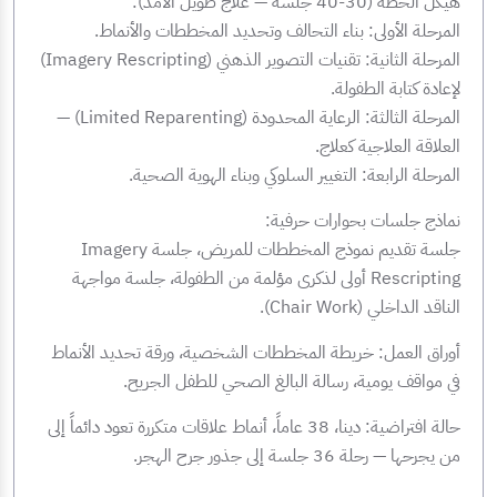
هيكل الخطة (30-40 جلسة — علاج طويل الأمد):
المرحلة الأولى: بناء التحالف وتحديد المخططات والأنماط.
المرحلة الثانية: تقنيات التصوير الذهني (Imagery Rescripting)
لإعادة كتابة الطفولة.
المرحلة الثالثة: الرعاية المحدودة (Limited Reparenting) —
العلاقة العلاجية كعلاج.
المرحلة الرابعة: التغيير السلوكي وبناء الهوية الصحية.
نماذج جلسات بحوارات حرفية:
جلسة تقديم نموذج المخططات للمريض، جلسة Imagery
Rescripting أولى لذكرى مؤلمة من الطفولة، جلسة مواجهة
الناقد الداخلي (Chair Work).
أوراق العمل: خريطة المخططات الشخصية، ورقة تحديد الأنماط
في مواقف يومية، رسالة البالغ الصحي للطفل الجريح.
حالة افتراضية: دينا، 38 عاماً، أنماط علاقات متكررة تعود دائماً إلى
من يجرحها — رحلة 36 جلسة إلى جذور جرح الهجر.