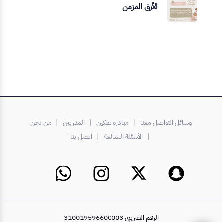
الأرق المزمن
وسائل التواصل معنا |
مبادرة تمكين
| المدربين
| من نحن
| الأسئلة الشائعة
| اتصل بنا
الرقم الضريبي 310019596600003