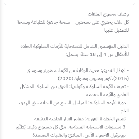
وصف محتوى الملفات
كل ملف يحتوي على نسختين – نسخة جاهزة للطباعة ونسخة
للتعديل عليها
‏الدليل المؤسسي الشامل للاستجابة للأزمات السلوكية الحادة
للأطفال من 4 إلى 18 سنة، يشمل:
‏- الإطار النظري: معهد الوقاية من الأزمات، هورنر وسوغاي
(2015)، كوبر وهيرون وهيوارد (2020)
‏- تعريف الأزمة السلوكية وأنواعها: الفرق بين السلوك المشكل
العادي والأزمة الحقيقية
‏- دورة الأزمة السلوكية: المراحل السبع من البداية حتى الهدوء
التام
‏- تقييم الخطورة الفورية: معايير القرار العلمية الدقيقة
‏- 3 مستويات الاستجابة المتدرّجة: متى كل مستوى وكيف يُطبَّق
‏- بروتوكول الاحتواء الآمن: المبادئ والتقنيات المعتمدة