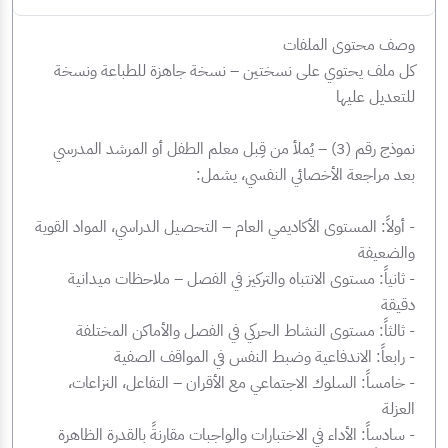
وصف محتوى الملفات
كل ملف يحتوي على نسختين – نسخة جاهزة للطباعة ونسخة
للتعديل عليها
‏نموذج رقم (3) – يُملأ من قِبل معلم الطفل أو المرشد المدرسي
بعد مراجعة الأخصائي النفسي، يشمل:
‏- أولاً: المستوى الأكاديمي العام – التحصيل الدراسي، المواد القوية
والضعيفة
‏- ثانياً: مستوى الانتباه والتركيز في الفصل – ملاحظات ميدانية
دقيقة
‏- ثالثاً: مستوى النشاط الحركي في الفصل والأماكن المختلفة
‏- رابعاً: الاندفاعية وضبط النفس في المواقف الصفية
‏- خامساً: السلوك الاجتماعي مع الأقران – التفاعل، النزاعات،
العزلة
‏- سادساً: الأداء في الاختبارات والواجبات مقارنةً بالقدرة الظاهرة