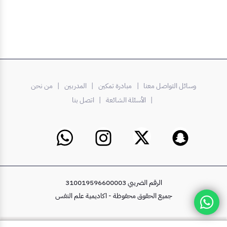
وسائل التواصل معنا |
مبادرة تمكين
| المدربين
| من نحن
| الأسئلة الشائعة
| اتصل بنا
الرقم الضريبي 310019596600003
جميع الحقوق محفوظة - اكاديمية علم النفس