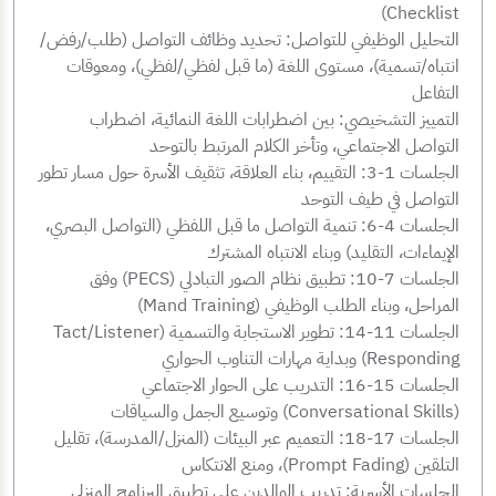
Checklist)
التحليل الوظيفي للتواصل: تحديد وظائف التواصل (طلب/رفض/
انتباه/تسمية)، مستوى اللغة (ما قبل لفظي/لفظي)، ومعوقات
التفاعل
التمييز التشخيصي: بين اضطرابات اللغة النمائية، اضطراب
التواصل الاجتماعي، وتأخر الكلام المرتبط بالتوحد
الجلسات 1-3: التقييم، بناء العلاقة، تثقيف الأسرة حول مسار تطور
التواصل في طيف التوحد
الجلسات 4-6: تنمية التواصل ما قبل اللفظي (التواصل البصري،
الإيماءات، التقليد) وبناء الانتباه المشترك
الجلسات 7-10: تطبيق نظام الصور التبادلي (PECS) وفق
المراحل، وبناء الطلب الوظيفي (Mand Training)
الجلسات 11-14: تطوير الاستجابة والتسمية (Tact/Listener
Responding) وبداية مهارات التناوب الحواري
الجلسات 15-16: التدريب على الحوار الاجتماعي
(Conversational Skills) وتوسيع الجمل والسياقات
الجلسات 17-18: التعميم عبر البيئات (المنزل/المدرسة)، تقليل
التلقين (Prompt Fading)، ومنع الانتكاس
الجلسات الأسرية: تدريب الوالدين على تطبيق البرنامج المنزلي