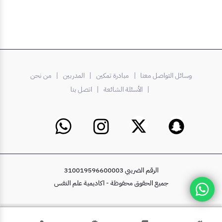
وسائل التواصل معنا |
مبادرة تمكين
| المدربين
| من نحن
| الأسئلة الشائعة
| اتصل بنا
الرقم الضريبي 310019596600003
جميع الحقوق محفوظة - اكاديمية علم النفس