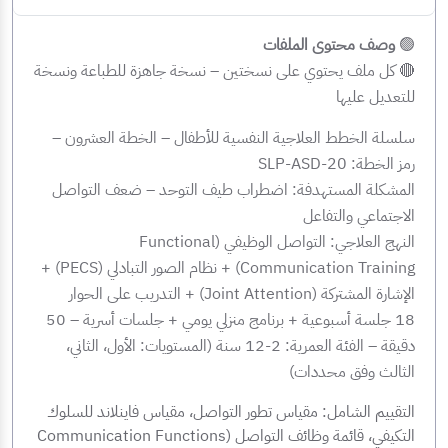
🟢
وصف محتوى الملفات
🔴 كل ملف يحتوي على نسختين – نسخة جاهزة للطباعة ونسخة
للتعديل عليها
سلسلة الخطط العلاجية النفسية للأطفال – الخطة العشرون –
رمز الخطة: SLP-ASD-20
المشكلة المستهدفة: اضطراب طيف التوحد – ضعف التواصل
الاجتماعي والتفاعل
النهج العلاجي: التواصل الوظيفي (Functional
Communication Training) + نظام الصور التبادلي (PECS) +
الإشارة المشتركة (Joint Attention) + التدريب على الحوار
18 جلسة أسبوعية + برنامج منزلي يومي + جلسات أسرية – 50
دقيقة – الفئة العمرية: 2-12 سنة (المستويات: الأول، الثاني،
الثالث وفق محددات)
التقييم الشامل: مقياس تطور التواصل، مقياس فاينلاند للسلوك
التكيفي، قائمة وظائف التواصل (Communication Functions