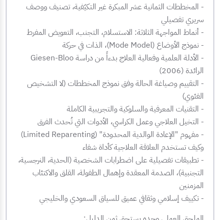
- المخططات الثمانية عشر المبكرة غير التكيّفية، تصنيف ووصف
سريري تفصيلي
- أنماط المواجهة الثلاثة: الاستسلام، التجنب، التعويض المفرط
- نموذج الأوضاع (Mode Model)، الذات في حركة
- الأدلة العلمية وفعالية العلاج بدءاً من دراسة Giesen-Bloo
الرائدة (2006)
- التقييم وصياغة الحالة وفق نموذج المخططات (لا التشخيص
الفئوي)
- التقنيات المعرفية والسلوكية والتجريبية الكاملة
- التخيل العلاجي وعمل الكراسي، الأدوات التي تُحدث الفرق
- مفهوم "الإعادة الوالدية المحدودة" (Limited Reparenting)
وكيف تستخدم العلاقة العلاجية كأداة شفاء
- تطبيقات تفصيلية على اضطرابات الشخصية (الحدية، النرجسية،
التجنبية)، الصدمة المعقدة وإهمال الطفولة، القلق والاكتئاب
المزمنين
- تكييف إسلامي وثقافي عميق للسياق السعودي والخليجي
الملحق العملي وحده يستحق ثمن الدليل: