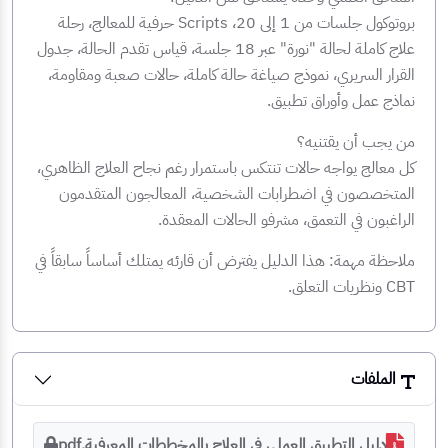
بروتوكول جلسات من 1 إلى 20، Scripts حرفية للمعالج، رحلة
علاج كاملة لحالة "نورة" عبر 18 جلسة، قياس تقدم الحالة، جدول
القرار السريري، نموذج صياغة حالة كاملة، حالات صعبة ومقاومة،
نماذج عمل وأوراق تطبيق.
من يجب أن يقتنيه؟
كل معالج يواجه حالات تنتكس باستمرار رغم نجاح العلاج الظاهري،
المتخصصون في اضطرابات الشخصية، المعالجون المتقدمون
الراغبون في التعمق، مشرفو الحالات المعقدة.
ملاحظة مهمة: هذا الدليل يفترض أن قارئه يمتلك أساساً سابقاً في
CBT ونظريات التعلق.
الملفات
دليل التطبيق العملي في العلاج بالمخططات المعرفية.pdf