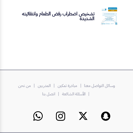
تشخيص اضطراب رفض الطعام وانتقائيته
الشديدة
وسائل التواصل معنا |
مبادرة تمكين
| المدربين
| من نحن
| الأسئلة الشائعة
| اتصل بنا