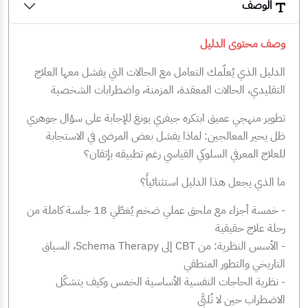
الوصف
وصف محتوى الدليل
الدليل الذي يُعلّمك التعامل مع الحالات التي يفشل معها العلاج
التقليدي، الحالات المعقدة، المزمنة، واضطرابات الشخصية
تطوير منهجي عميق ابتكره جيفري يونغ للإجابة على سؤال جوهري
ظل يحير المعالجين: لماذا يفشل بعض المرضى في الاستجابة
للعلاج المعرفي السلوكي القياسي رغم تطبيقه بإتقان؟
ما الذي يجعل هذا الدليل استثنائياً؟
- خمسة أجزاء مع ملحق عملي ضخم يُغطّي 18 جلسة كاملة من
رحلة علاج حقيقية
- الأسس النظرية: من CBT إلى Schema Therapy، السياق
التاريخي والتطور المنطقي
- نظرية الحاجات النفسية الأساسية الخمس وكيف يتشكّل
الاضطراب حين لا تُلبَّى