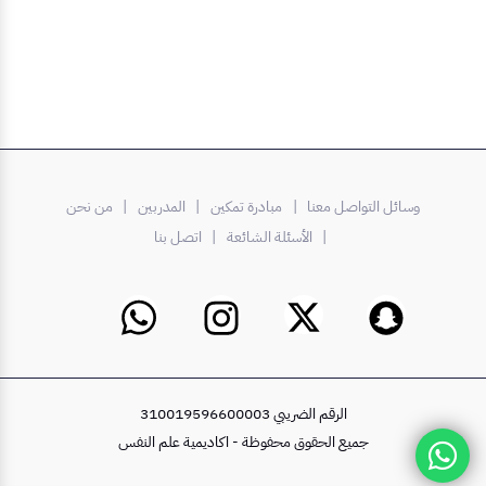
وسائل التواصل معنا |
مبادرة تمكين
| المدربين
| من نحن
| الأسئلة الشائعة
| اتصل بنا
الرقم الضريبي 310019596600003
جميع الحقوق محفوظة - اكاديمية علم النفس