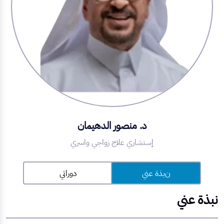
د. منصور الدهيمان
إستشاري علاج زواجي واسري​
نبذة عني
دوراتي
نبذة عني