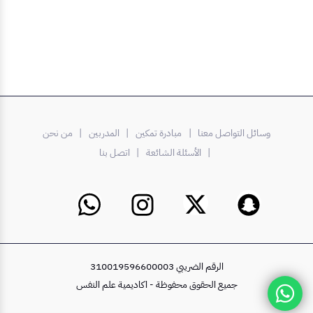
وسائل التواصل معنا |
مبادرة تمكين
| المدربين
| من نحن
| الأسئلة الشائعة
| اتصل بنا
الرقم الضريبي 310019596600003
جميع الحقوق محفوظة - اكاديمية علم النفس