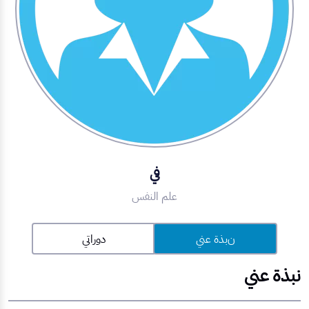
في
علم النفس
نبذة عني
دوراتي
نبذة عني