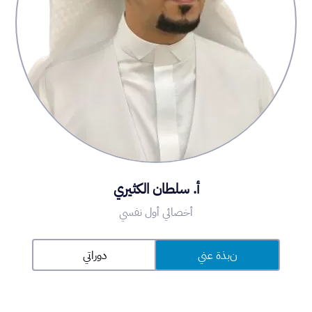
أ. سلطان الكثيري
أخصائي أول نفسي
نبذة عني
دوراتي