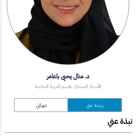
د. منال يحيى باعامر
الأستاذ المشارك بقسم التربية الخاصة
نبذة عني
دوراتي
نبذة عني