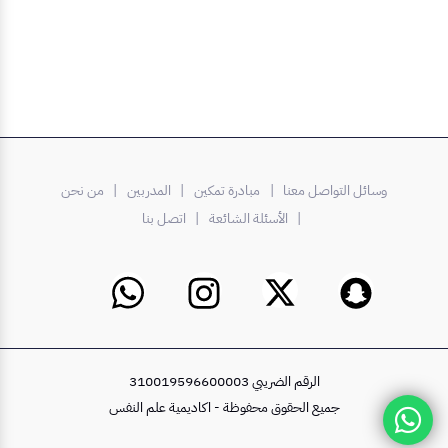
وسائل التواصل معنا |
مبادرة تمكين
| المدربين
| من نحن
| الأسئلة الشائعة
| اتصل بنا
الرقم الضريبي 310019596600003
جميع الحقوق محفوظة - اكاديمية علم النفس