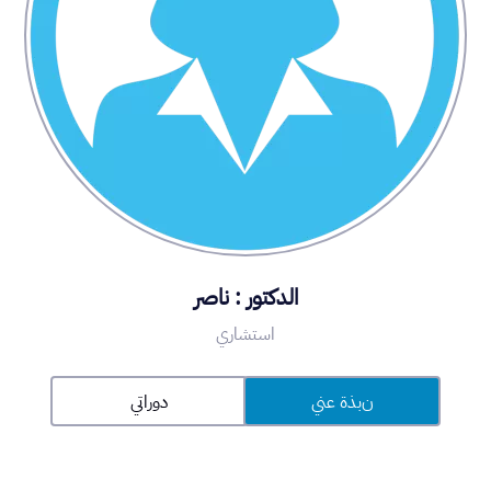
الدكتور : ناصر
استشاري
نبذة عني
دوراتي