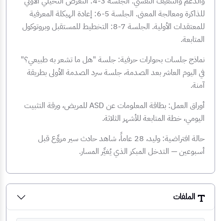
والدعم والتثقيف النفسي. الجلسة 3-4: التعرض التخيلي الأولي
للذاكرة ومعالجة المعنى. الجلسة 5-6: إعادة الهيكلة المعرفية
للمعتقدات الأولية. الجلسة 7-8: التخطيط للمستقبل وبروتوكول
المتابعة.
نماذج جلسات بحوارات حرفية: جلسة "هل ما تشعر به طبيعي؟"
في اليوم العاشر بعد الصدمة، جلسة سرد الصدمة الأولى بطريقة
آمنة.
أوراق العمل: بطاقة المعلومات عن ASD للمريض، ورقة التثبيت
اليومي، خطة المتابعة للأشهر الثلاثة.
حالة افتراضية: وليد، 28 عاماً، شاهد حادث سير مروِّع قبل
أسبوعين — التدخل المبكر الذي يُغيِّر المسار.
الملفات