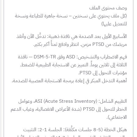
وصف محتوى الملف
(كل ملف يحتوي على نسختين – نسخة جاهزة للطباعة ونسخة
للتعديل عليها)
الأسابيع الأولى بعد الصدمة هي نافذة ذهبية: تدخَّل الآن وأنقذ
مريضك من PTSD مزمن. انتظر وادفع ثمناً أكبر بكثير.
فهم الاضطراب والتشخيص: ASD وفق DSM-5-TR — نافذة
الثلاثة إلى ثلاثين يوماً. التمييز عن الاستجابة الطبيعية للضغط.
مؤشرات التحول إلى PTSD.
أهمية التدخل المبكر في إعادة برمجة الاستجابة العصبية للصدمة.
التقييم الشامل: ASI (Acute Stress Inventory)، وعوامل
الخطر للتحول إلى PTSD (شدة الأعراض الانفصالية، وغياب الدعم
الاجتماعي).
هيكل الخطة (5-8 جلسات مكثَّفة): الجلسة 1-2: التثبيت