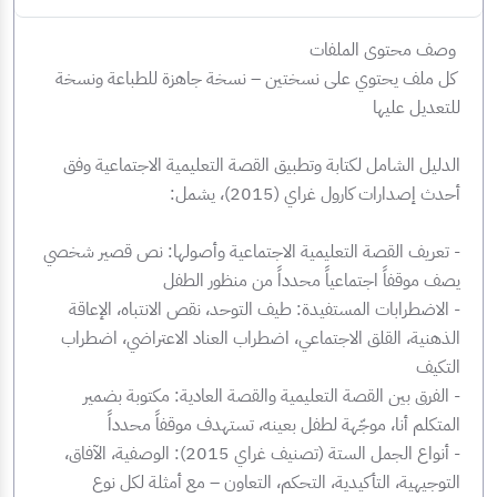
وصف محتوى الملفات
‏ كل ملف يحتوي على نسختين – نسخة جاهزة للطباعة ونسخة
للتعديل عليها
‏الدليل الشامل لكتابة وتطبيق القصة التعليمية الاجتماعية وفق
أحدث إصدارات كارول غراي (2015)، يشمل:
‏- تعريف القصة التعليمية الاجتماعية وأصولها: نص قصير شخصي
يصف موقفاً اجتماعياً محدداً من منظور الطفل
‏- الاضطرابات المستفيدة: طيف التوحد، نقص الانتباه، الإعاقة
الذهنية، القلق الاجتماعي، اضطراب العناد الاعتراضي، اضطراب
التكيف
‏- الفرق بين القصة التعليمية والقصة العادية: مكتوبة بضمير
المتكلم أنا، موجّهة لطفل بعينه، تستهدف موقفاً محدداً
‏- أنواع الجمل الستة (تصنيف غراي 2015): الوصفية، الآفاق،
التوجيهية، التأكيدية، التحكم، التعاون – مع أمثلة لكل نوع