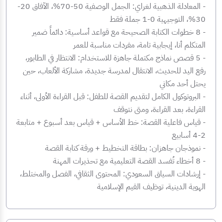
‏- المعادلة الذهبية لغراي: الجمل الوصفية 50-70%، الآفاق 20-
30%، التوجيهية 0-1 جملة فقط
‏- 8 خطوات الكتابة الصحيحة مع قواعد أساسية: دائماً ضمير
المتكلم أنا، إيجابية تامة، مفردات مناسبة للعمر
‏- 5 قصص نماذج مكتملة جاهزة للاستخدام: الانتظار في الطابور،
رفع اليد للحديث، الانتقال لمدرسة جديدة، مشاركة الألعاب، حين
يحتل أحد مكاني
‏- البروتوكول الكامل لتقديم القصة للطفل: قبل القراءة الأولى، أثناء
القراءة، بعد القراءة، ومتى نتوقف
‏- قياس فاعلية القصة: خط الأساس + قياس بعد أسبوع + متابعة
2-4 أسابيع
‏- نموذجان جاهزان: بطاقة التخطيط + ورقة كتابة القصة
‏- 8 أخطاء تُفسد القصة التعليمية مع تحذيرات المهنة
‏- إرشادات السياق السعودي: المحتوى الثقافي، الفصل والمختلط،
الهوية الدينية، توظيف القيم الإسلامية